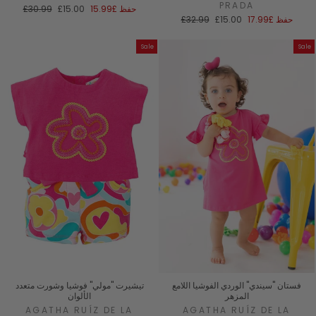
PRADA
سعر
السعر
حفظ
£15.99
£15.00
£30.99
سعر
السعر
البيع
العادي
حفظ
£17.99
£15.00
£32.99
البيع
العادي
Sale
Sale
فستان "سيندي" الوردي الفوشيا اللامع
تيشيرت "مولي" فوشيا وشورت متعدد
المزهر
الألوان
AGATHA RUÍZ DE LA
AGATHA RUÍZ DE LA