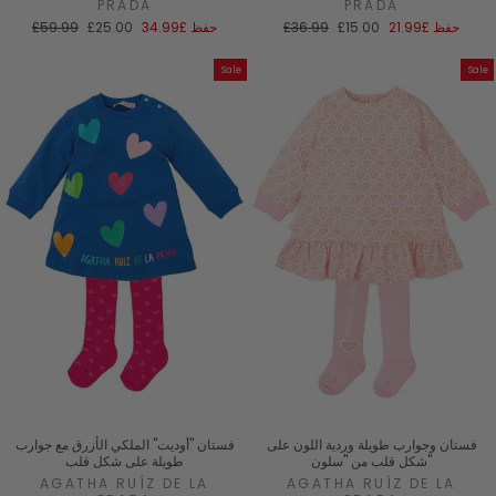
PRADA
PRADA
سعر
السعر
سعر
السعر
حفظ
£21.99
£15.00
£36.99
حفظ
£34.99
£25.00
£59.99
البيع
العادي
البيع
العادي
Sale
Sale
فستان وجوارب طويلة وردية اللون على
فستان "أوديت" الملكي الأزرق مع جوارب
شكل قلب من "سلون"
طويلة على شكل قلب
AGATHA RUÍZ DE LA
AGATHA RUÍZ DE LA