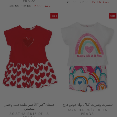
PRADA
سعر
السعر
حفظ
£15.99
£15.00
£30.99
البيع
العادي
سعر
السعر
حفظ
£15.99
£15.00
£30.99
البيع
العادي
Sale
Sale
تيشيرت وشورت "ليا" بألوان قوس قزح
فستان "كيرا" الأحمر بطبعة قلب وخصر
منخفض
AGATHA RUÍZ DE LA
AGATHA RUÍZ DE LA
PRADA