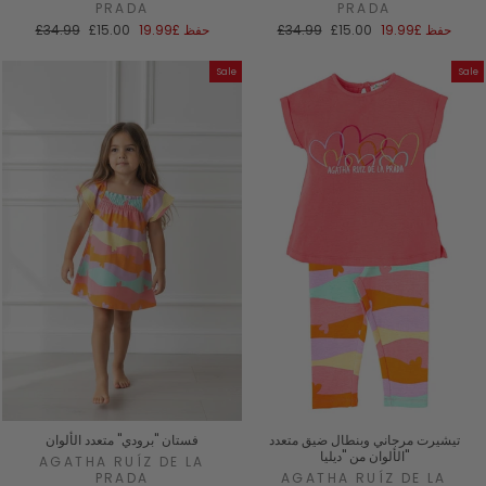
PRADA
PRADA
سعر
السعر
سعر
السعر
حفظ
£19.99
£15.00
£34.99
حفظ
£19.99
£15.00
£34.99
البيع
العادي
البيع
العادي
Sale
Sale
تيشيرت مرجاني وبنطال ضيق متعدد
فستان "برودي" متعدد الألوان
الألوان من "ديليا"
AGATHA RUÍZ DE LA
PRADA
AGATHA RUÍZ DE LA