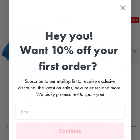
PRADA
PRADA
سعر
السعر
سعر
السعر
حفظ
£18.99
£20.00
£38.99
حفظ
£21.99
£15.00
£36.99
البيع
العادي
البيع
العادي
Sale
Sale
Hey you!
Want 10% off your
first order?
Subscribe to our mailing list to receive exclusive
discounts, the latest on sales, new releases and more.
We pinky promise not to spam you!
فستان سويت شيرت ريترو متعدد الألوان
فستان "إميلي" الملكي الأزرق مع جوارب
Continue
مع جوارب طويلة من تصميم "أودري"
طويلة
AGATHA RUÍZ DE LA
AGATHA RUÍZ DE LA