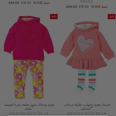
PRADA
سعر
السعر
حفظ
£19.99
£15.00
£34.99
سعر
السعر
البيع
العادي
حفظ
£19.99
£15.00
£34.99
البيع
العادي
Sale
Sale
فستان هودي وجوارب طويلة مرجاني
هودي وبنطال ضيق بطبعة زهرة الفوشيا
"كينسلي"
"نيفاي"
AGATHA RUÍZ DE LA
AGATHA RUÍZ DE LA