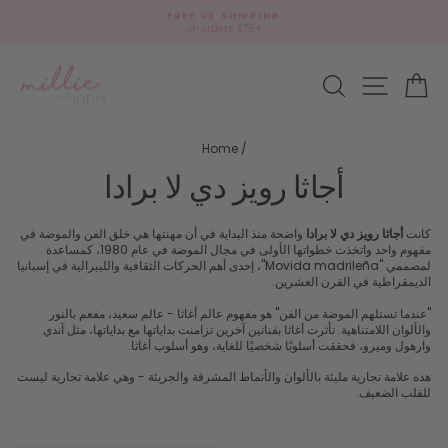
Skip
FREE UK SHIPPING
to
on orders £75+
Pause
content
slideshow
Site navi
وق
Search
Home
/
أجاثا رويز دي لا برادا
كانت
أجاثا رويز دي لا برادا
واضحة منذ البداية في أن مهنتها هي خلق الفن والموضة في
مفهوم واحد واتخذت خطواتها الأولى في مجال الموضة في عام 1980، كمساعدة
لمصممي "Movida madrileña"، إحدى أهم الحركات الثقافية والليبرالية في إسبانيا
الديمقراطية في القرن العشرين.
"عندما تستلهم الموضة من الفن" هو مفهوم عالم أغاثا - عالم سعيد، مفعم بالنور
والألوان اللامتناهية. تأثرت أغاثا بفنانين آخرين تزامنت بداياتها مع بداياتها، مثل آندي
وارهول وميرو، فحققت أسلوبًا شخصيًا للغاية، وهو أسلوب أغاثا.
هذه علامة تجارية مليئة بالألوان والأنماط المشرقة والجريئة - وهي علامة تجارية ليست
للقلب الضعيف.