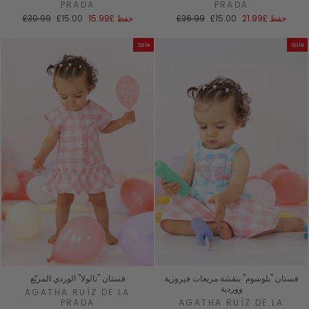
PRADA
PRADA
سعر
السعر
سعر
السعر
حفظ
£21.99
£15.00
£36.99
حفظ
£15.99
£15.00
£30.99
البيع
العادي
البيع
العادي
Sale
Sale
فستان "بلوسوم" بنقشة مربعات فيروزية
فستان "تالولا" الوردي المربّع
ووردية
AGATHA RUÍZ DE LA
PRADA
AGATHA RUÍZ DE LA