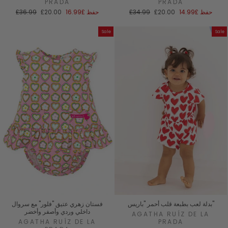
PRADA
PRADA
سعر
السعر
سعر
السعر
حفظ
£14.99
£20.00
£34.99
حفظ
£16.99
£20.00
£36.99
البيع
العادي
البيع
العادي
Sale
Sale
بدلة لعب بطبعة قلب أحمر "باريس"
فستان زهري عتيق "فلور" مع سروال
داخلي وردي وأصفر وأخضر
AGATHA RUÍZ DE LA
AGATHA RUÍZ DE LA
PRADA