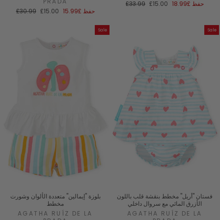
PRADA
سعر
السعر
حفظ
£18.99
£15.00
£33.99
البيع
العادي
سعر
السعر
حفظ
£15.99
£15.00
£30.99
البيع
العادي
Sale
Sale
فستان "أريل" مخطط بنقشة قلب باللون
بلوزة "إيمالين" متعددة الألوان وشورت
الأزرق المائي مع سروال داخلي
مخطط
AGATHA RUÍZ DE LA
AGATHA RUÍZ DE LA