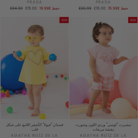
PRADA
PRADA
سعر
السعر
سعر
السعر
حفظ
£15.99
£15.00
£30.99
حفظ
£19.99
£15.00
£34.99
البيع
العادي
البيع
العادي
Sale
Sale
تيشيرت "لوسي" وردي اللون وشورت
فستان "فيولا" الأصفر اللامع على شكل
بنقشة مربعات
قلب
AGATHA RUÍZ DE LA
AGATHA RUÍZ DE LA