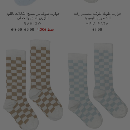
جوارب طويلة للركبة بتصميم رقعة
جوارب طويلة من نسيج الكابلات باللون
الشطرنج الليمونية
الأزرق الفاتح والكحلي
RAHIGO
MEIA PATA
سعر
السعر
£7.99
حفظ
£4.00
£9.99
£13.99
البيع
العادي