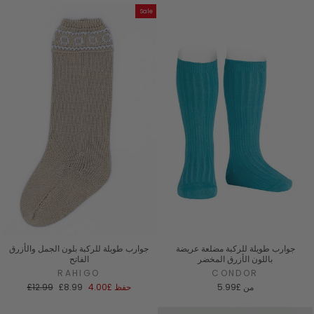
Sale
جوارب طويلة للركبة مضلعة عريضة
جوارب طويلة للركبة بلون الجمل والأزرق
باللون الأزرق المخضر
الفاتح
RAHIGO
CONDOR
سعر
السعر
من
£5.99
حفظ
£4.00
£8.99
£12.99
البيع
العادي