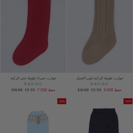
جوارب طويلة للركبة بلون الجمل
جوارب حمراء طويلة حتى الركبة
RAHIGO
RAHIGO
سعر
السعر
سعر
السعر
حفظ
£3.00
£9.99
£12.99
حفظ
£7.00
£6.99
£13.99
البيع
العادي
البيع
العادي
Sale
Sale