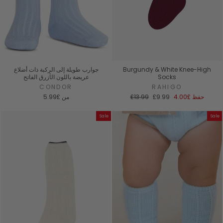
Burgundy & White Knee-High
جوارب طويلة إلى الركبة ذات أضلاع
Socks
عريضة باللون الأزرق الفاتح
CONDOR
RAHIGO
سعر
السعر
حفظ
£4.00
£9.99
£13.99
من
£5.99
البيع
العادي
Sale
Sale