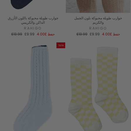
جوارب طويلة محبوكة بلون الجمل
جوارب طويلة محبوكة باللون الأزرق
والكريم
الداكن والكريمي
RAHIGO
RAHIGO
سعر
السعر
سعر
السعر
حفظ
£4.00
£9.99
£13.99
حفظ
£4.00
£9.99
£13.99
البيع
العادي
البيع
العادي
Sale