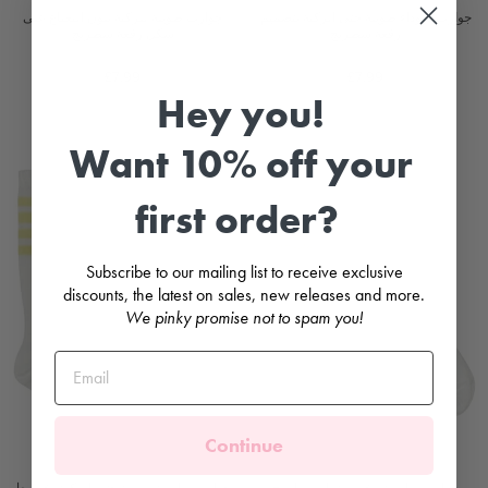
جوارب سوداء طويلة حتى الركبة بتصميم
جوارب طويلة للركبة بلون النعناع على
رقعة شطرنج
شكل رقعة شطرنج
MEIA PATA
MEIA PATA
£7.99
£7.99
Hey you!
Want 10% off your
first order?
Subscribe to our mailing list to receive exclusive
discounts, the latest on sales, new releases and more.
We pinky promise not to spam you!
Continue
جوارب رياضية مخططة باللون البيج
جوارب رياضية طويلة حتى الركبة بخطوط