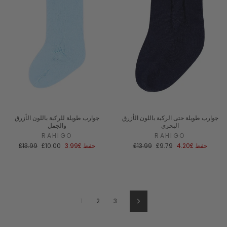
جوارب طويلة حتى الركبة باللون الأزرق
جوارب طويلة للركبة باللون الأزرق
البحري
والجمل
RAHIGO
RAHIGO
سعر
السعر
سعر
السعر
حفظ
£4.20
£9.79
£13.99
حفظ
£3.99
£10.00
£13.99
البيع
العادي
البيع
العادي
1
2
3
Next