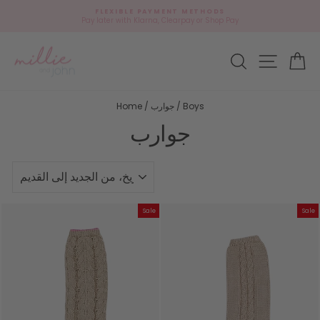
Skip
FLEXIBLE PAYMENT METHODS
to
Pay later with Klarna, Clearpay or Shop Pay
Pause
content
slideshow
Site navi
وق
Search
Boys
/
جوارب
/
Home
جوارب
نوع
Sale
Sale