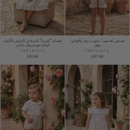
قميص "هدسون"، شورت بيج، وأقواس
فستان "أودرينا" المرجاني المزهر بالألوان
زهور
المائية مع سروال داخلي
TARTALETA
TARTALETA
£61.99
£97.99