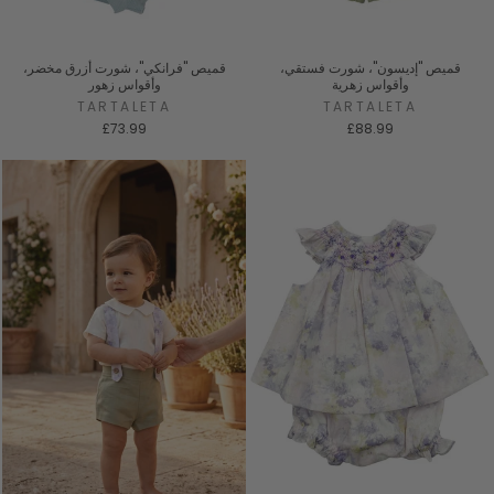
قميص "إديسون"، شورت فستقي،
قميص "فرانكي"، شورت أزرق مخضر،
وأقواس زهرية
وأقواس زهور
TARTALETA
TARTALETA
£73.99
£88.99