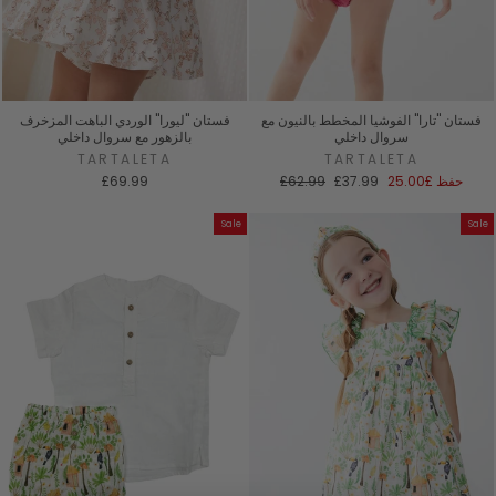
فستان "تارا" الفوشيا المخطط بالنيون مع
فستان "ليورا" الوردي الباهت المزخرف
سروال داخلي
بالزهور مع سروال داخلي
TARTALETA
TARTALETA
سعر
السعر
حفظ
£25.00
£37.99
£62.99
£69.99
البيع
العادي
Sale
Sale