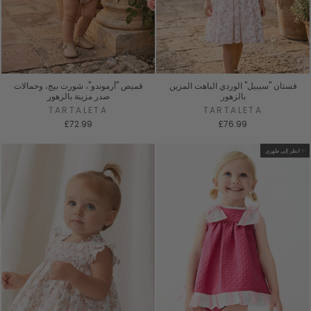
فستان "سيبيل" الوردي الباهت المزين
قميص "أرموندو"، شورت بيج، وحمالات
بالزهور
صدر مزينة بالزهور
TARTALETA
TARTALETA
£72.99
£76.99
انظر إلى ظهري ✨