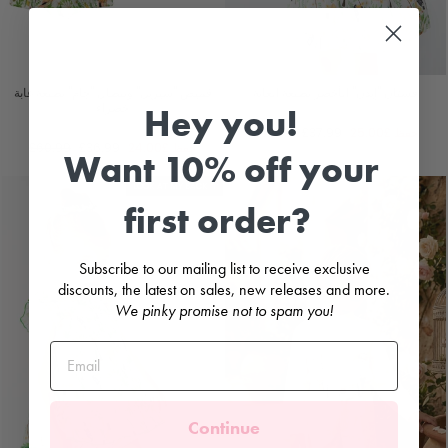
فستان "إيدن" الأخضر بطبعة الغابة
قميص "سيريل" وبنطال "جام" بطبعة غابة
خضراء
Hey you!
TARTALETA
TARTALETA
سعر
السعر
حفظ
£25.00
£37.99
£62.99
البيع
العادي
سعر
السعر
حفظ
£24.00
£36.99
£60.99
Want 10% off your
البيع
العادي
LOOK AT MY BACK 🌴
first order?
Subscribe to our mailing list to receive exclusive
discounts, the latest on sales, new releases and more.
We pinky promise not to spam you!
Continue