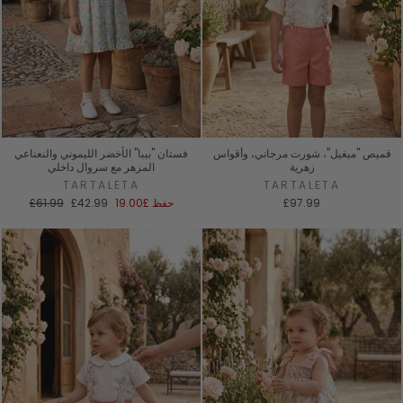
قميص "ميغيل"، شورت مرجاني، وأقواس
فستان "بيبا" الأخضر الليموني والنعناعي
زهرية
المزهر مع سروال داخلي
TARTALETA
TARTALETA
سعر
السعر
£97.99
حفظ
£19.00
£42.99
£61.99
البيع
العادي