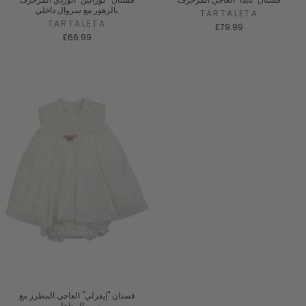
بالزهور مع سروال داخلي
TARTALETA
TARTALETA
£79.99
£66.99
فستان "إيفرلي" العاجي المطرز مع
سروال داخلي