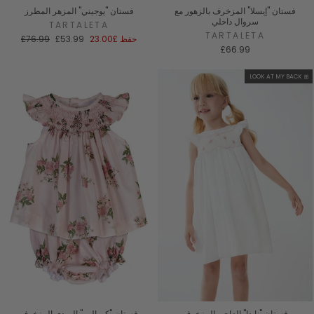
فستان "إيسلا" المزخرف بالزهور مع
فستان "يوجيني" المزهر المطرز
سروال داخلي
TARTALETA
TARTALETA
سعر
السعر
حفظ
£23.00
£53.99
£76.99
البيع
العادي
£66.99
LOOK AT MY BACK 🎀
فستان "نايدا" العاجي المزخرف
فستان "كورالين" الوردي المزخرف