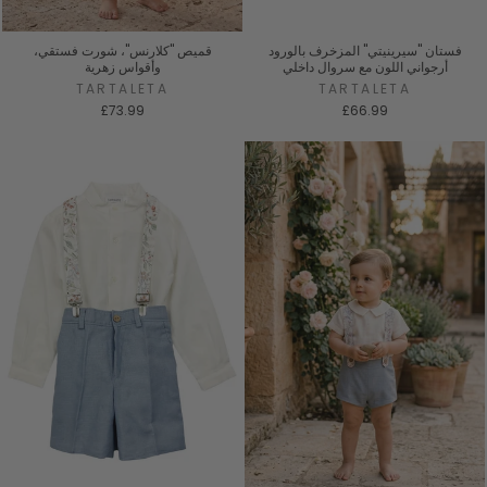
فستان "سيرينيتي" المزخرف بالورود
قميص "كلارنس"، شورت فستقي،
أرجواني اللون مع سروال داخلي
وأقواس زهرية
TARTALETA
TARTALETA
£73.99
£66.99