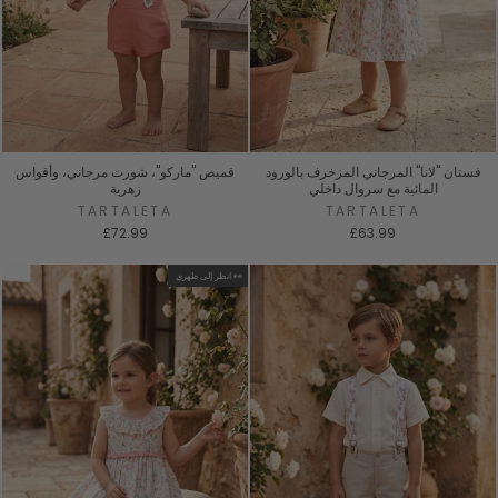
فستان "لانا" المرجاني المزخرف بالورود
قميص "ماركو"، شورت مرجاني، وأقواس
المائية مع سروال داخلي
زهرية
TARTALETA
TARTALETA
£72.99
£63.99
انظر إلى ظهري 👀