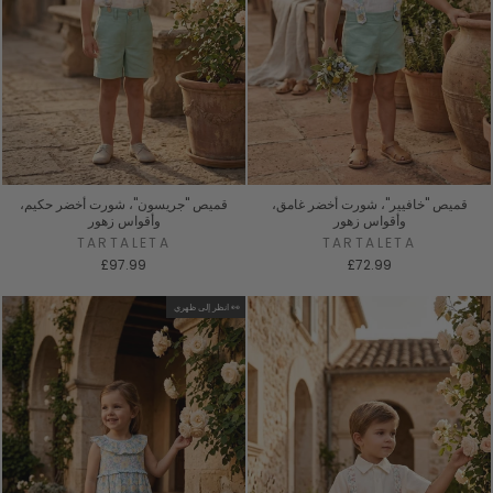
قميص "خافيير"، شورت أخضر غامق،
قميص "جريسون"، شورت أخضر حكيم،
وأقواس زهور
وأقواس زهور
TARTALETA
TARTALETA
£97.99
£72.99
انظر إلى ظهري 👀