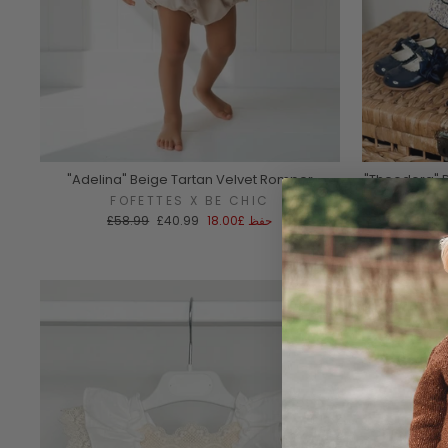
"Adelina" Beige Tartan Velvet Romper
"Theodora" D
FOFETTES X BE CHIC
سعر
السعر
حفظ
£18.00
£40.99
£58.99
البيع
العادي
سعر
£5
ادي
Sale