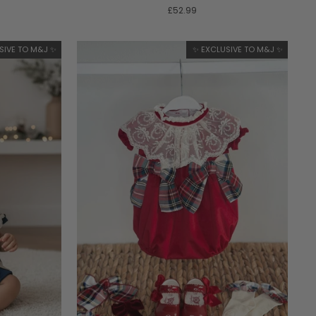
£52.99
SIVE TO M&J ✨
✨ EXCLUSIVE TO M&J ✨