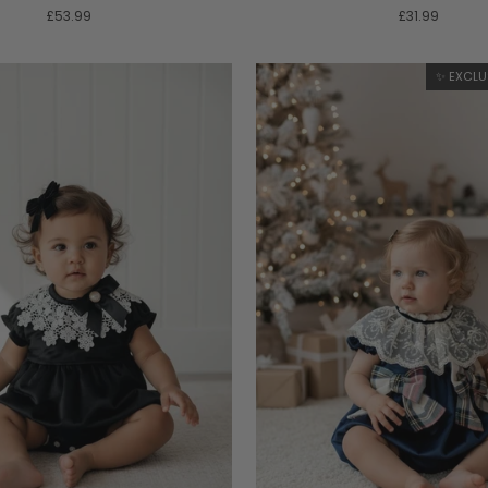
£53.99
£31.99
✨ EXCLU