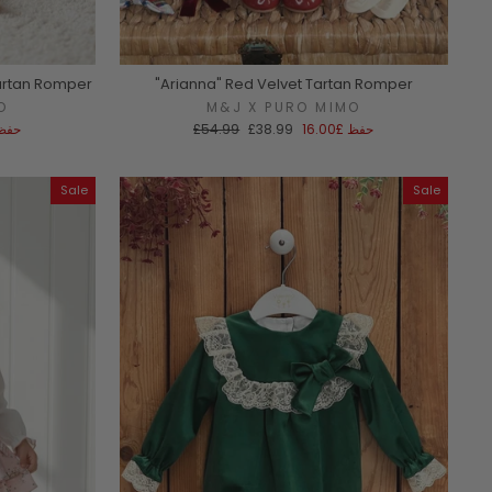
Tartan Romper
"Arianna" Red Velvet Tartan Romper
O
M&J X PURO MIMO
سعر
السعر
حفظ
£16.00
£38.99
£54.99
حفظ
البيع
العادي
Sale
Sale