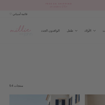
Skip
FREE UK SHIPPING
to
on orders £75+
content
♡ قائمة أمنياتي
الأولاد
طفل
الوافدون الجدد
54 منتجات