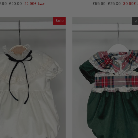
سعر
السعر
سعر
ال
£30.99
£25.00
£55.99
حفظ
£22.99
£20.00
2.99
البيع
العادي
البيع
الع
Sale