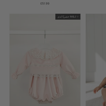
£51.99
حصريًا لدى M&J ✨