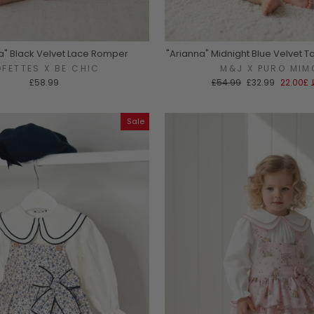
a" Black Velvet Lace Romper
"Arianna" Midnight Blue Velvet 
OFETTES X BE CHIC
M&J X PURO MIM
سعر
السعر
£58.99
£54.99
£32.99
£22.00
البيع
العادي
Sale