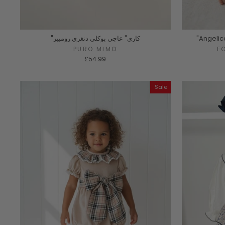
"Angelic
"كاري" عاجي بوكلي دنغري رومبير
PURO MIMO
F
£54.99
Sale