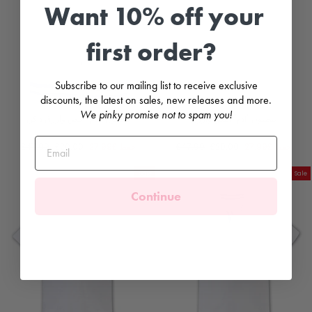
Want 10% off your
first order?
Subscribe to our mailing list to receive exclusive
discounts, the latest on sales, new releases and more.
We pinky promise not to spam you!
بنطلون "آدم" أبيض وأزرق
بنطلون "آدم" أبيض وأزرق داكن
DANI
DANI
سعر
السعر
سعر
السعر
حفظ
£27.99
£20.00
£47.99
حفظ
£27.99
£20.00
£47.99
البيع
العادي
البيع
العادي
Sale
Sale
Continue