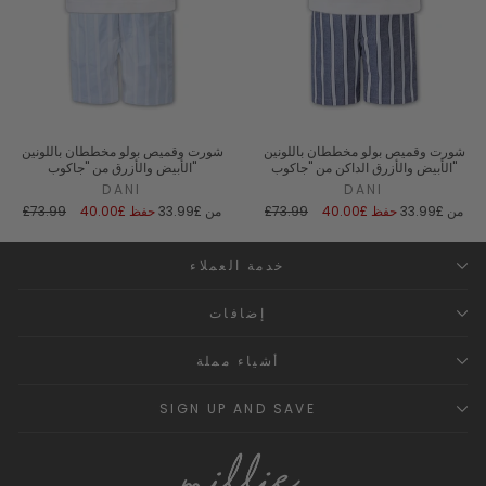
شورت وقميص بولو مخططان باللونين
شورت وقميص بولو مخططان باللونين
الأبيض والأزرق الداكن من "جاكوب"
الأبيض والأزرق من "جاكوب"
DANI
DANI
سعر
السعر
سعر
السعر
من
£33.99
حفظ
£40.00
£73.99
من
£33.99
حفظ
£40.00
£73.99
البيع
العادي
البيع
العادي
خدمة العملاء
إضافات
أشياء مملة
SIGN UP AND SAVE