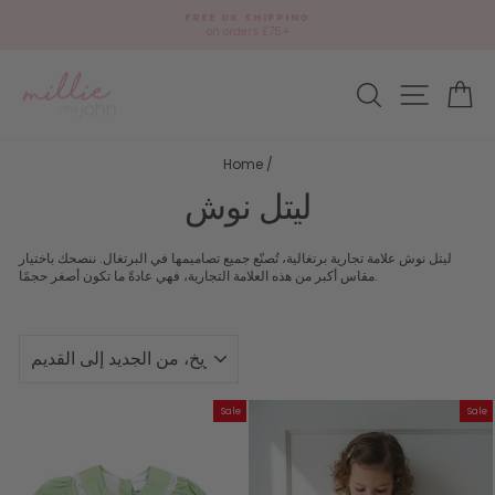
Skip
FREE UK SHIPPING
to
on orders £75+
Pause
content
slideshow
Site navi
وق
Search
Home
/
ليتل نوش
ليتل نوش علامة تجارية برتغالية، تُصنّع جميع تصاميمها في البرتغال. ننصحك باختيار
مقاس أكبر من هذه العلامة التجارية، فهي عادةً ما تكون أصغر حجمًا.
نوع
Sale
Sale