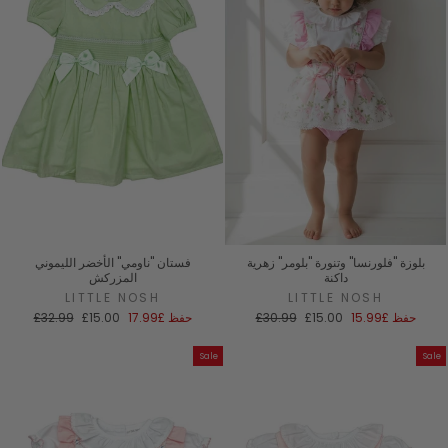
بلوزة "فلورنسا" وتنورة "بلومر" زهرية
فستان "ناومي" الأخضر الليموني
داكنة
المزركش
LITTLE NOSH
LITTLE NOSH
سعر
السعر
سعر
السعر
حفظ
£15.99
£15.00
£30.99
حفظ
£17.99
£15.00
£32.99
البيع
العادي
البيع
العادي
Sale
Sale