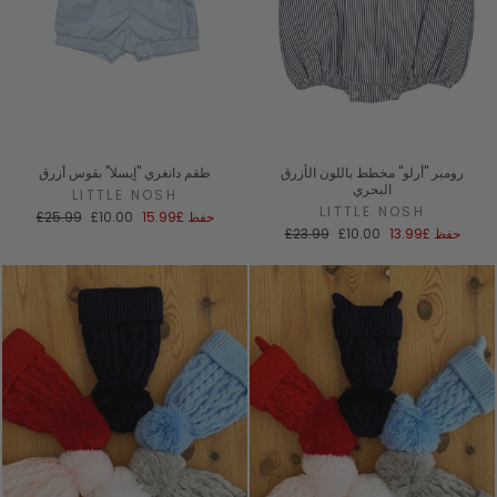
رومبر "أرلو" مخطط باللون الأزرق
طقم دانغري "إيسلا" بقوس أزرق
البحري
LITTLE NOSH
LITTLE NOSH
سعر
السعر
حفظ
£15.99
£10.00
£25.99
سعر
السعر
البيع
العادي
حفظ
£13.99
£10.00
£23.99
البيع
العادي