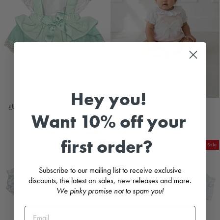
Hey you!
طقم رومبر "مايسي" الوردي
بلوزة "كلوي" وتنورة "بلومر" بلون النعناع
Want 10% off your
LITTLE NOSH
LITTLE NOSH
سعر
السعر
سعر
السعر
حفظ
£15.99
£15.00
£30.99
حفظ
£15.99
£15.00
£30.99
البيع
العادي
البيع
العادي
first order?
Sale
Sale
Subscribe to our mailing list to receive exclusive
discounts, the latest on sales, new releases and more.
We pinky promise not to spam you!