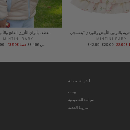
معطف بألوان الأزرق الفاتح والأبي
MINTINI BABY
MINTINI BABY
سعر
السعر
سعر
ا
£22.99
£20.00
£42.99
من
£33.49
حفظ
£13.50
.99
البيع
العادي
البيع
ا
أشياء مملة
يبحث
سياسة الخصوصية
شروط الخدمة