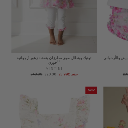
أبيض والأرجواني
تونيك وبنطال ضيق مطرزان بنقشة زهور أرجوانية
"جوزي"
MINTINI
سعر
سعر
السعر
£3
حفظ
£23.99
£20.00
£43.99
ادي
البيع
العادي
Sale