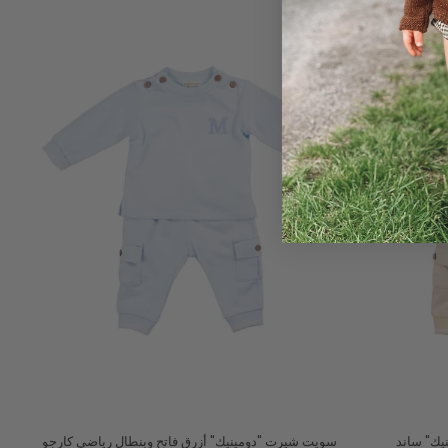
يك" ساند
سويت شيرت "دومينيك" أزرق فاتح وبنطال رياضي كارجو