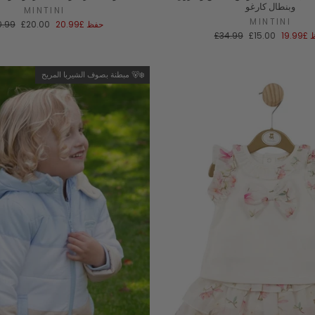
وبنطال كارغو
MINTINI
MINTINI
سعر
ال
حفظ
£20.99
£20.00
0.99
البيع
ال
سعر
السعر
ظ
£19.99
£15.00
£34.99
البيع
العادي
مبطنة بصوف الشيربا المريح 🐻‍❄️