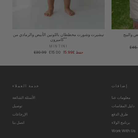
ض والبيج
تيشيرت وشورت مخططان باللونين الأبيض والرمادي من
"كاميرون"
MINTINI
لسعر
£46
لعادي
سعر
السعر
حفظ
£15.99
£15.00
£30.99
البيع
العادي
إضافات
خدمة العملاء
معلومات عنا
الأسئلة الشائعة
دليل المقاسات
توصيل
طرق الدفع
الإرجاعات
برنامج الولاء
اتصل بنا
Work With Us