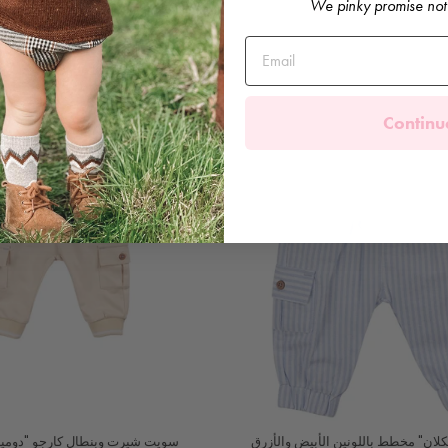
We pinky promise not
Continu
لان" مخطط باللونين الأبيض والأزرق
سويت شيرت وبنطال كارجو "دومين