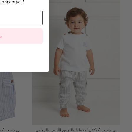
 to spam you!
e
تي شيرت "ديكلان" مخطط باللونين الأبيض والرمادي
تي شيرت "ديك