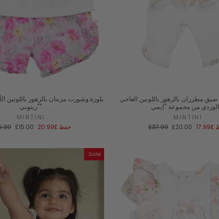
ضيق مطرزان بالزهور باللونين العاجي
بلوزة وشورت مزينان بالزهور باللونين ال
"زيتوني"
MINTINI
MINTINI
سعر
السعر
سعر
ال
ظ
£17.99
£20.00
£37.99
حفظ
£20.99
£15.00
5.99
البيع
العادي
البيع
الع
Sale