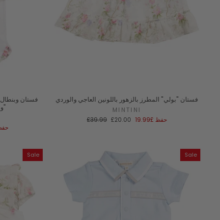
فستان "بولي" المطرز بالزهور باللونين العاجي والوردي
فستان وبنطال 
والوردي من مجموعة "إيمي"
MINTINI
سعر
السعر
حفظ
£19.99
£20.00
£39.99
البيع
العادي
حف
Sale
Sale