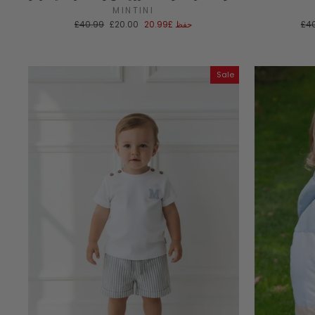
MINTINI
سعر
سعر
السعر
£4
حفظ
£20.99
£20.00
£40.99
عادي
البيع
العادي
Sale