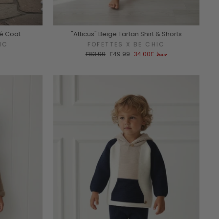
lé Coat
"Atticus" Beige Tartan Shirt & Shorts
IC
FOFETTES X BE CHIC
سعر
السعر
حفظ
£34.00
£49.99
£83.99
البيع
العادي