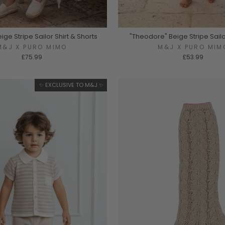
ige Stripe Sailor Shirt & Shorts
"Theodore" Beige Stripe Sai
M&J X PURO MIMO
M&J X PURO MIM
£75.99
£53.99
✨ EXCLUSIVE TO M&J ✨