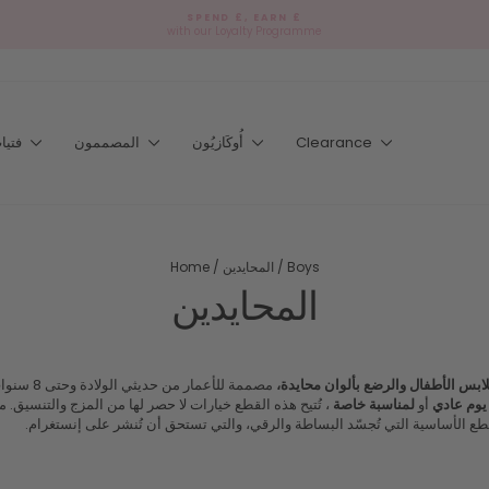
SPEND £, EARN £
with our Loyalty Programme
Pause
slideshow
Clearance
أُوكَازيُون
المصممون
فتيات
Boys
/
المحايدين
/
Home
المحايدين
ابس الأطفال والرضع بألوان محايدة،
مصممة للأ
يوم عادي
أو
لمناسبة خاصة
، تُتيح هذه القطع خيارات لا حصر لها من المزج والتنسي
قطع الأساسية التي تُجسّد البساطة والرقي، والتي تستحق أن تُنشر على إنستغرام.