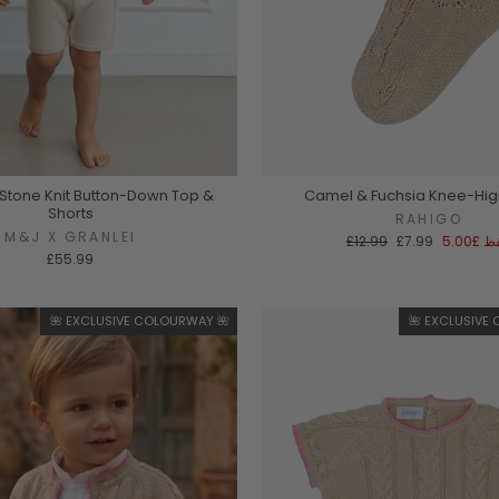
Stone Knit Button-Down Top &
Camel & Fuchsia Knee-Hig
Shorts
RAHIGO
M&J X GRANLEI
سعر
السعر
ظ
£5.00
£7.99
£12.99
البيع
العادي
£55.99
🌺 EXCLUSIVE COLOURWAY 🌺
🌺 EXCLUSIVE