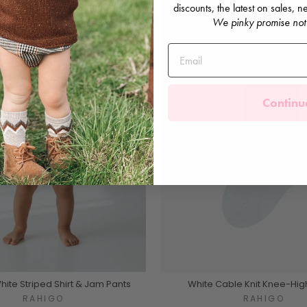
discounts, the latest on sales,
We pinky promise not
Continu
hite Striped Shirt & Jam Pants
White Cable Knit Knee-Hig
RAHIGO
RAHIGO