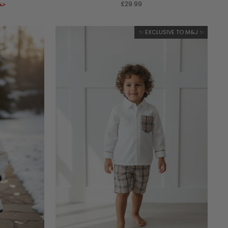
£29.99
حف
✨ EXCLUSIVE TO M&J ✨