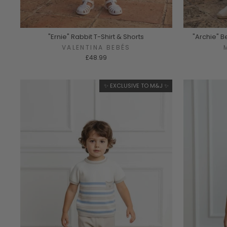
"Ernie" Rabbit T-Shirt & Shorts
"Archie" Be
VALENTINA BEBÉS
£48.99
✨ EXCLUSIVE TO M&J ✨