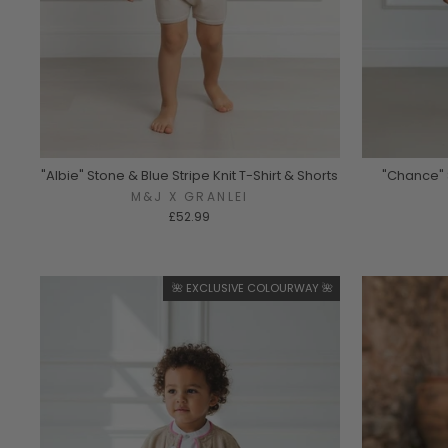
"Albie" Stone & Blue Stripe Knit T-Shirt & Shorts
"Chance" 
M&J X GRANLEI
£52.99
🌺 EXCLUSIVE COLOURWAY 🌺