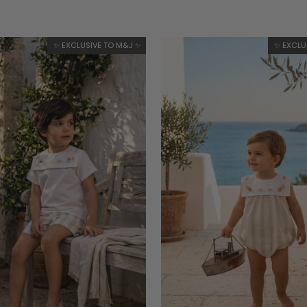
✨ EXCLUSIVE TO M&J ✨
✨ EXCLU