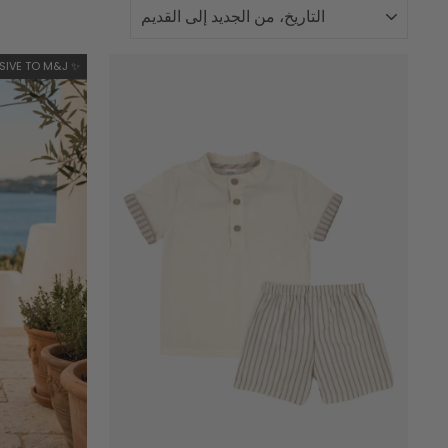
نوع
SIVE TO M&J ✨