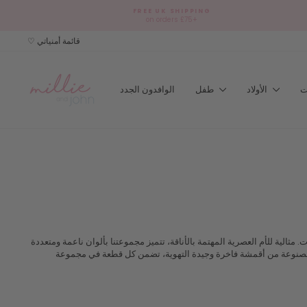
Skip
FREE UK SHIPPING
to
on orders £75+
content
♡ قائمة أمنياتي
الأولاد
طفل
الوافدون الجدد
عمار من حديثي الولادة وحتى 8 سنوات. مثالية للأم العصرية المهتمة بالأناقة، تتميز مجموعتنا بألوان ناعمة ومتعددة
ق. مصنوعة من أقمشة فاخرة وجيدة التهوية، تضمن كل قطعة في مجموعة