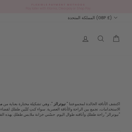
FLEXIBLE PAYMENT METHODS
Pay later with Klarna, Clearpay or Shop Pay
Currency
المملكة المتحدة (GBP £)
التسوق
Search
تسجيل الدخول
اكتشف الأناقة الخالدة لمجموعتنا "
نيوترالز
"، وهي تشكيلة مختارة بعناية من
مل
الاستخدامات، تجمع بين الراحة والأناقة العصرية. سواء كنتِ تُلبّين طفلكِ لقضاء
"نيوترالز" راحة طفلكِ وأناقته طوال اليوم. حسّني خزانة ملابس طفلكِ بهذه ال