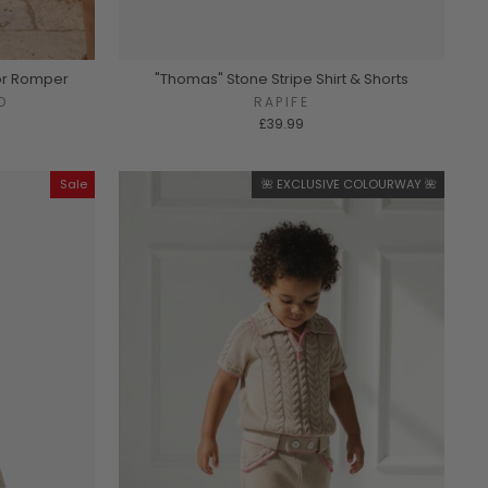
lor Romper
"Thomas" Stone Stripe Shirt & Shorts
O
RAPIFE
£39.99
Sale
🌺 EXCLUSIVE COLOURWAY 🌺