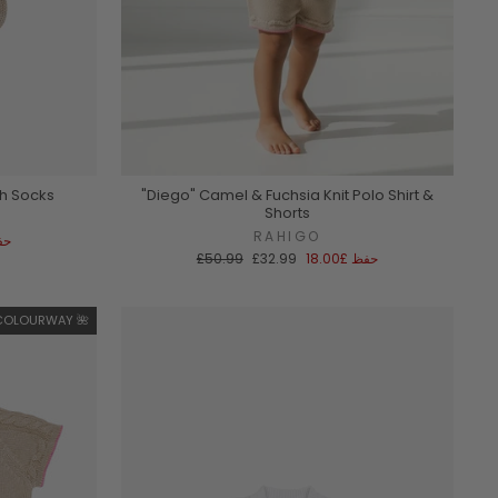
h Socks
"Diego" Camel & Fuchsia Knit Polo Shirt &
Shorts
RAHIGO
حف
سعر
السعر
حفظ
£18.00
£32.99
£50.99
البيع
العادي
 COLOURWAY 🌺