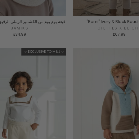
"Remi" Ivory & Black Bouc
قبعة بوم بوم من الكشمير الرملي الرق
JAMIKS
FOFETTES X BE CH
£34.99
£67.99
✨ EXCLUSIVE TO M&J ✨