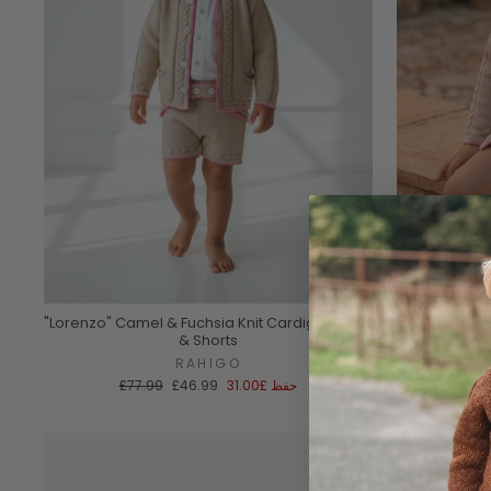
"Lorenzo" Camel & Fuchsia Knit Cardigan, Shirt
"Rafael" Cam
& Shorts
RAHIGO
سعر
سعر
السعر
£7
حفظ
£31.00
£46.99
£77.99
عادي
البيع
العادي
Sale