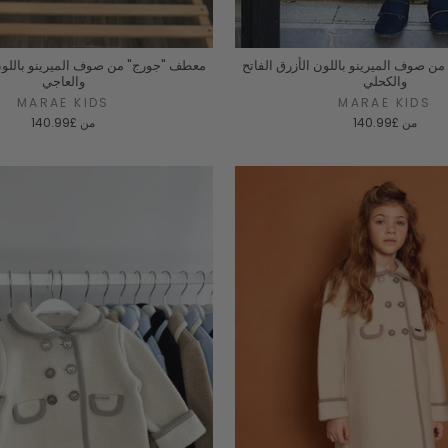
 صوف الميرينو باللون الأزرق الفاتح
معطف "جورج" من صوف الميرينو باللون 
والكحلي
والعاجي
MARAE KIDS
MARAE KIDS
من
£140.99
من
£140.99