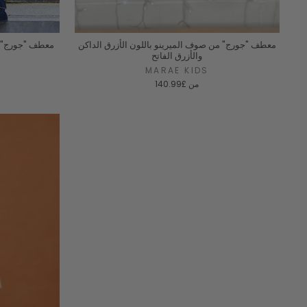
معطف "جورج" من صوف الميرينو باللون الأزرق الداكن
معطف "جورج" من
والأزرق الفاتح
MARAE KIDS
من
£140.99