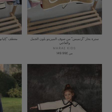
سترة بحار "أرتميس" من صوف الميرينو بلون الجمل
معطف "إليانور
والعاجي
MARAE KIDS
من
£149.99