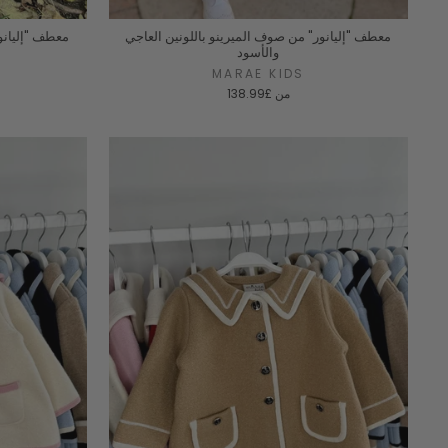
معطف "إليانور" من صوف الميرينو باللونين العاجي
معطف "إليانور
والأسود
MARAE KIDS
من
£138.99