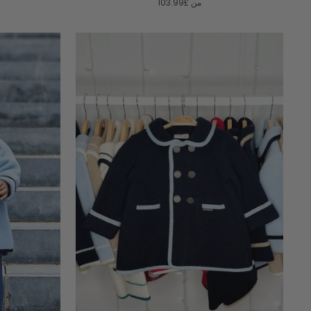
من
£103.99