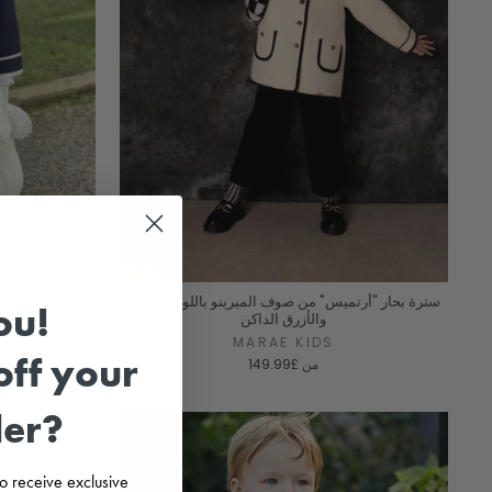
سترة بحار "أرتميس" من صوف الميرينو باللون العاجي
سترة بحار "أرتم
ou!
والأزرق الداكن
MARAE KIDS
ff your
من
£149.99
der?
 to receive exclusive