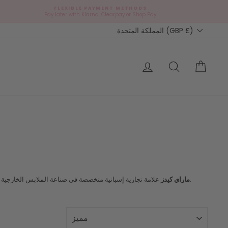
FLEXIBLE PAYMENT METHODS
Pay later with Klarna, Clearpay or Shop Pay
Currency
المملكة المتحدة (GBP £)
التسوق
Search
تسجيل الدخول
علامة تجارية إسبانية متخصصة في صناعة الملابس الخارجية الكلاسيكية يدويًا من أجود الخامات، مثل صوف الميرينو النمساوي، منذ أكثر من 40 عامًا. معاطف ماراي، التي يرتديها أفراد العائلة المالكة البريطانية، غاية في الروعة.
ماراي كيدز
نوع