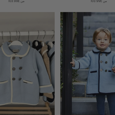
من
£103.99
من
£103.99