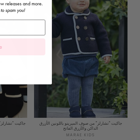
 new releases and more.
 to spam you!
e
جاكيت "تشارلز" من صوف الميرينو باللونين الأزرق
جاكيت "تشارلز" 
الداكن والأزرق الفاتح
MARAE KIDS