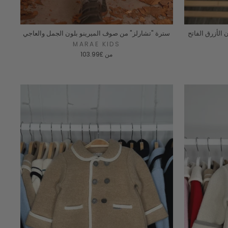
الأزرق الفاتح
سترة "تشارلز" من صوف الميرينو بلون الجمل والعاجي
MARAE KIDS
من
£103.99