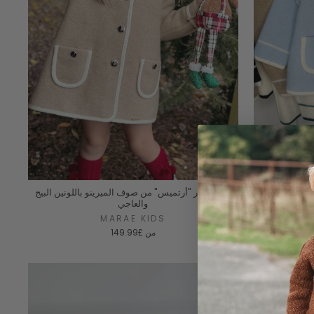
باللون الأزرق
سترة بحار "أرتميس" من صوف الميرينو باللونين البيج
والعاجي
MARAE KIDS
من
£149.99