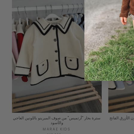
 الأزرق الفاتح
سترة بحار "أرتميس" من صوف الميرينو باللونين العاجي
والأسود
MARAE KIDS