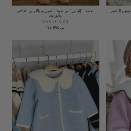
ونين الأحمر
معطف "إليانور" من صوف الميرينو باللونين العاجي
والوردي
MARAE KIDS
من
£138.99