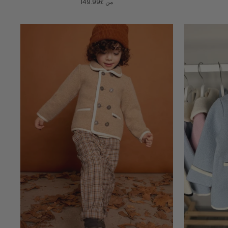
من
£149.99