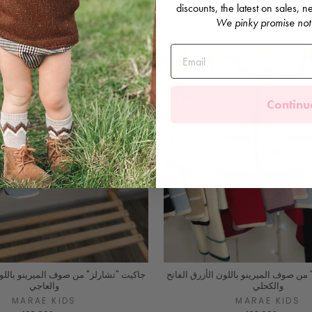
discounts, the latest on sales,
We pinky promise not
Continu
من صوف الميرينو باللون الأزرق الفاتح
جاكيت "تشارلز" من صوف الميرينو باللون
والكحلي
والعاجي
MARAE KIDS
MARAE KIDS