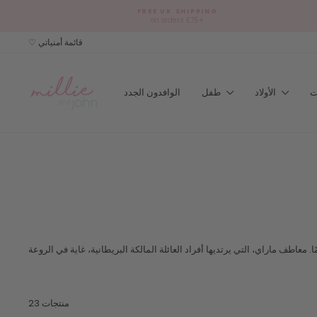
Skip
FREE UK SHIPPING
to
on orders £75+
content
♡ قائمة أمنياتي
الأولاد
طفل
الوافدون الجدد
23 منتجات