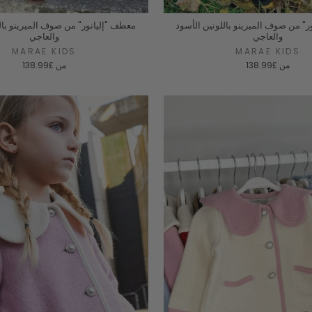
" من صوف الميرينو باللونين الأسود
معطف "إليانور" من صوف الميرينو بالل
والعاجي
والعاجي
MARAE KIDS
MARAE KIDS
من
£138.99
من
£138.99