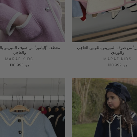
" من صوف الميرينو باللونين العاجي
معطف "إليانور" من صوف الميرينو بال
والوردي
والعاجي
MARAE KIDS
MARAE KIDS
من
£138.99
من
£138.99