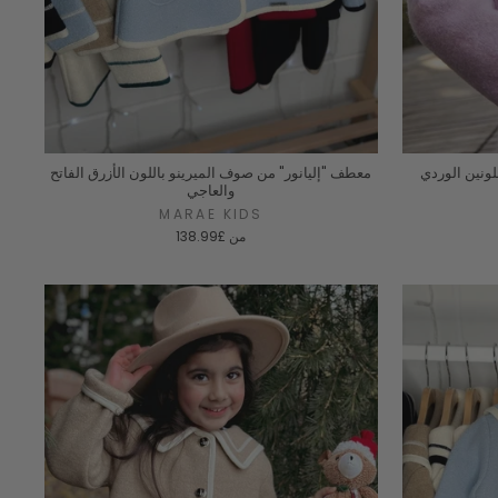
لونين الوردي
معطف "إليانور" من صوف الميرينو باللون الأزرق الفاتح
والعاجي
MARAE KIDS
من
£138.99