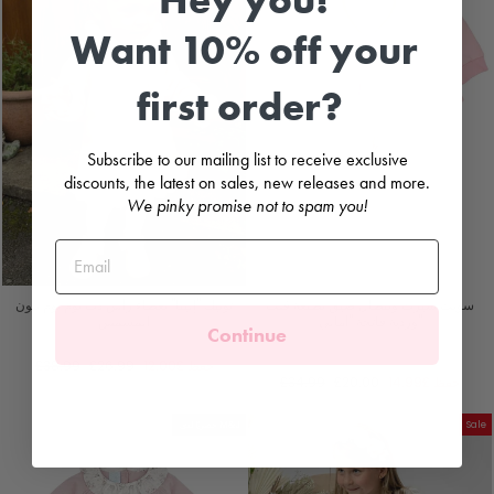
Want 10% off your
first order?
Subscribe to our mailing list to receive exclusive
discounts, the latest on sales, new releases and more.
We pinky promise not to spam you!
سويت شيرت وبنطال ضيق بطبعة قلب
تونيك "إلينا" بغطاء رأس دب بوم بوم بلون
وردية فاتحة "أمالي"
المشمش
Continue
JAMIKS
AGATHA RUÍZ DE LA
PRADA
سعر
السعر
حفظ
£12.00
£26.99
£38.99
سعر
السعر
البيع
العادي
حفظ
£14.99
£20.00
£34.99
البيع
العادي
Sale
حصريًا لدى M&J