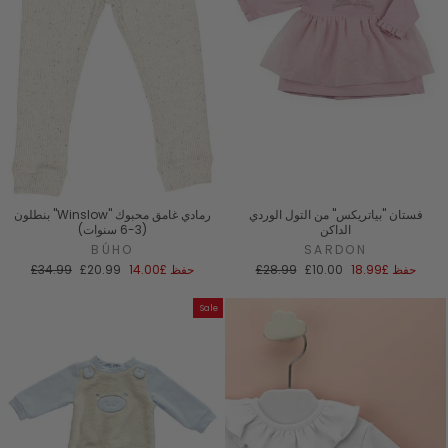
فستان "بياتريكس" من التول الوردي
بنطلون "Winslow" رمادي غامق محبوك
الداكن
(3-6 سنوات)
BÚHO
SARDON
سعر
السعر
سعر
السعر
حفظ
£18.99
£10.00
£28.99
حفظ
£14.00
£20.99
£34.99
البيع
العادي
البيع
العادي
Sale