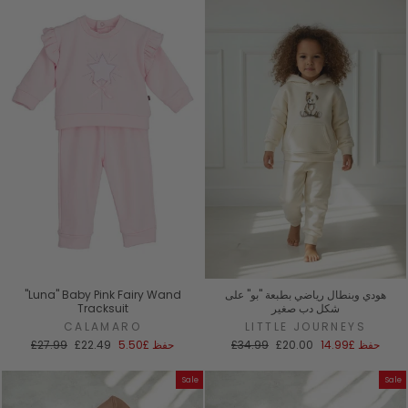
هودي وبنطال رياضي بطبعة "بو" على
"Luna" Baby Pink Fairy Wand
شكل دب صغير
Tracksuit
CALAMARO
LITTLE JOURNEYS
سعر
السعر
سعر
السعر
حفظ
£14.99
£20.00
£34.99
حفظ
£5.50
£22.49
£27.99
البيع
العادي
البيع
العادي
Sale
Sale