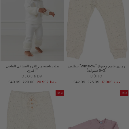
بنطلون "Winslow" رمادي غامق محبوك
بدلة رياضية من الفرو الصناعي العاجي
(3-6 سنوات)
"أفيري"
DEOLINDA
BÚHO
سعر
السعر
سعر
السعر
حفظ
£17.00
£25.99
£42.99
حفظ
£20.99
£20.00
£40.99
البيع
العادي
البيع
العادي
Sale
Sale