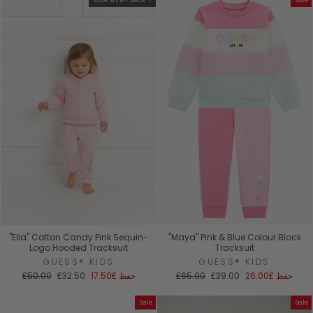
LOOK AT MY BACK ✨
Sale
"Ella" Cotton Candy Pink Sequin-
"Maya" Pink & Blue Colour Block
Logo Hooded Tracksuit
Tracksuit
GUESS® KIDS
GUESS® KIDS
سعر
السعر
سعر
السعر
حفظ
£26.00
£39.00
£65.00
حفظ
£17.50
£32.50
£50.00
البيع
العادي
البيع
العادي
Sale
Sale