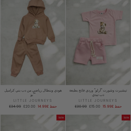
تيشيرت وشورت "أرلو" وردي فاتح بطبعة
هودي وبنطال رياضي من دب بني كراميل
دب تيدي
"بو"
LITTLE JOURNEYS
LITTLE JOURNEYS
سعر
السعر
سعر
السعر
حفظ
£15.99
£15.00
£30.99
حفظ
£14.99
£20.00
£34.99
البيع
العادي
البيع
العادي
Sale
Sale