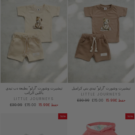
تيشيرت وشورت "أرلو" تيدي بني كراميل
تيشيرت وشورت "أرلو" بطبعة دب تيدي
باللبن الرائب
LITTLE JOURNEYS
LITTLE JOURNEYS
سعر
السعر
حفظ
£15.99
£15.00
£30.99
البيع
العادي
سعر
السعر
حفظ
£15.99
£15.00
£30.99
البيع
العادي
Sale
Sale