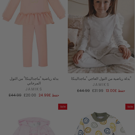
بدلة رياضية من التول العاجي "ماجدالينكا"
بدلة رياضية "ماجدالينكا" من التول
المرجاني
JAMIKS
JAMIKS
سعر
السعر
حفظ
£13.00
£31.99
£44.99
البيع
العادي
سعر
السعر
حفظ
£24.99
£20.00
£44.99
البيع
العادي
Sale
Sale