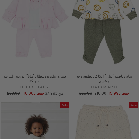
بدلة رياضية "ليلى" الكاكي بطبعة وجه
سترة وبلوزة وبنطال "مايا" الوردية المزينة
مبتسم
بفيونكة
BLUES BABY
CALAMARO
سعر
السعر
سعر
السعر
حفظ
£15.99
£10.00
£25.99
من
£37.99
حفظ
£16.00
£53.99
البيع
العادي
البيع
العادي
Sale
Sale