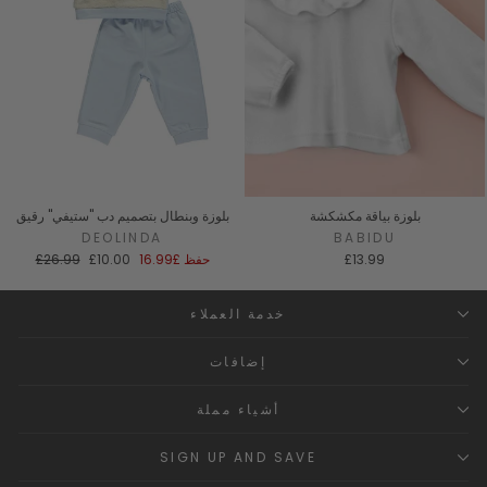
بلوزة بياقة مكشكشة
بلوزة وبنطال بتصميم دب "ستيفي" رقيق
DEOLINDA
BABIDU
سعر
السعر
£13.99
حفظ
£16.99
£10.00
£26.99
البيع
العادي
خدمة العملاء
إضافات
أشياء مملة
SIGN UP AND SAVE