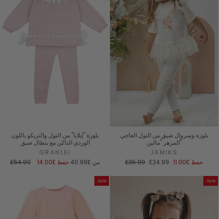
بلوزة وسروال ضيق من التول العاجي
بلوزة "إيلايا" من التول والتريكو باللون
المزهر "مالين"
الوردي الداكن مع بنطال ضيق
GRANLEI
JAMIKS
سعر
السعر
سعر
السعر
حفظ
£11.00
£24.99
£35.99
من
£40.99
حفظ
£14.00
£54.99
البيع
العادي
البيع
العادي
Sale
Sale