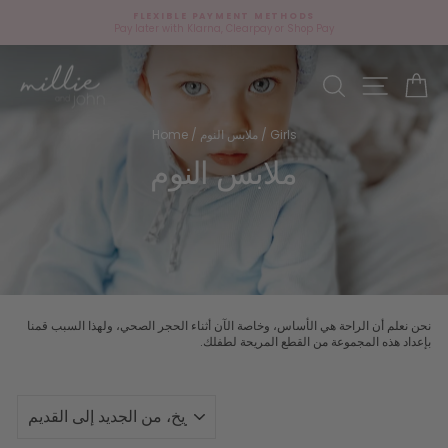
Skip
FREE UK SHIPPING
to
on orders £75+
Pause
content
slideshow
Site navi
وق
Search
Girls
/
ملابس النوم
/
Home
ملابس النوم
نحن نعلم أن الراحة هي الأساس، وخاصة الآن أثناء الحجر الصحي، ولهذا السبب قمنا
بإعداد هذه المجموعة من القطع المريحة لطفلك.
نوع